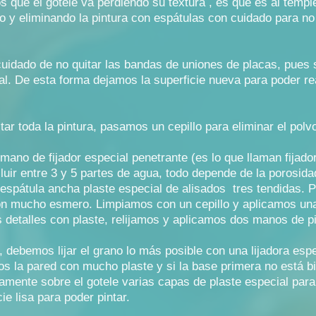
s que el gotele va perdiendo su textura , es que es al temp
lo y eliminando la pintura con espátulas con cuidado para n
 cuidado de no quitar las bandas de uniones de placas, pues
al. De esta forma dejamos la superficie nueva para poder rea
r toda la pintura, pasamos un cepillo para eliminar el polv
mano de fijador especial penetrante (es lo que llaman fijador
iluir entre 3 y 5 partes de agua, todo depende de la poros
spátula ancha plaste especial de alisados tres tendidas. 
on mucho esmero. Limpiamos con un cepillo y aplicamos un
etalles con plaste, relijamos y aplicamos dos manos de pi
e, debemos lijar el grano lo más posible con una lijadora esp
s la pared con mucho plaste y si la base primera no está b
mente sobre el gotele varias capas de plaste especial para cu
ie lisa para poder pintar.