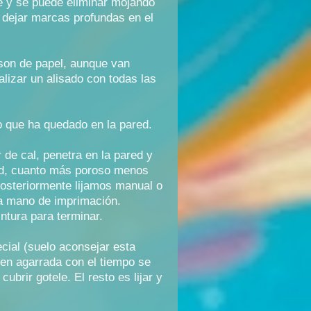
le y se puede eliminar mojando
o dejar marcas profundas en el
 son de papel, aunque van
lizar un alisado con todas las
o que ha quedado en la pared.
 de cal, penetra en la pared y
idad, cuanto más poroso menos
Posteriormente lijamos manual o
a mano de imprimación.
ntura para terminar.
ecial (suelo aconsejar esta
ien agarrada con el tiempo se
brir gotele. El resto es lijar y