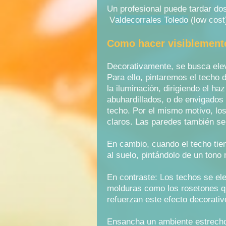
Un profesional puede tardar 
V
aldecorrales Toledo
(low cost
Como hacer visiblemente
Decorativamente, se busca elev
Para ello, pintaremos el techo 
la iluminación, dirigiendo el h
abuhardillados, o de envigados 
techo. Por el mismo motivo, los
claros. Las paredes también se 
En cambio, cuando el techo tien
al suelo, pintándolo de un tono
En contraste: Los techos se ele
molduras como los rosetones q
refuerzan este efecto decorativ
Ensancha un ambiente estrech