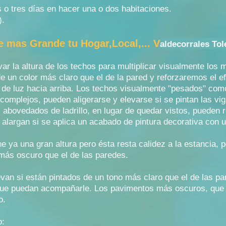
dos o tres días en hacer una o dos habitaciones.
).
 mas Grande tu Hogar,Local,... V
aldecorrales To
ar la altura de los techos para multiplicar visualmente los
de un color más claro que el de la pared y reforzaremos el ef
az de luz hacia arriba. Los techos visualmente "pesados" co
complejos, pueden aligerarse y elevarse si se pintan las vi
 abovedados de ladrillo, en lugar de quedar vistos, pueden 
alargan si se aplica un acabado de pintura decorativa con u
e ya una gran altura pero ésta resta calidez a la estancia
 más oscuro que el de las paredes.
van si están pintados de un tono más claro que el de las par
ue puedan acompañarle. Los pavimentos más oscuros, que c
o.
o: