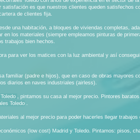
corrales Toledo con años de experiencia en el sector de la
satisfación es que nuestros clientes queden satisfechos co
rtera de clientes fija.
sde una habitación, a bloques de viviendas completas, ada
mar en los materiales (siempre empleamos pinturas de primera
s trabajos bien hechos.
ra para ver los matices con la luz ambiental y así consegui
 familiar (padre e hijos), que en caso de obras mayores 
os diarios en naves industriales (airless).
 Toledo
, pintamos su casa al mejor precio. Pintores baratos
ales Toledo
.
iales al mejor precio para poder hacerles llegar trabajos d
onómicos (low cost) Madrid y Toledo. Pintamos: pisos, chal