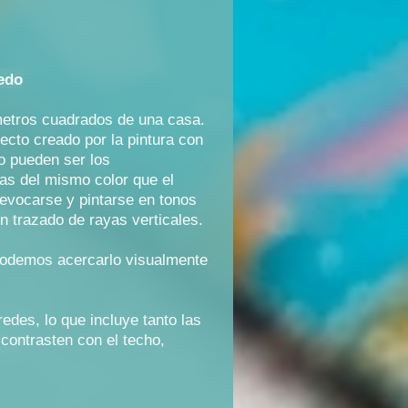
ledo
 metros cuadrados de una casa.
ecto creado por la pintura con
mo pueden ser los
gas del mismo color que el
revocarse y pintarse en tonos
n trazado de rayas verticales.
, podemos acercarlo visualmente
edes, lo que incluye tanto las
ontrasten con el techo,