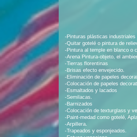
-Pinturas plásticas industriales
-Quitar gotelé o pintura de reli
-Pintura al temple en blanco o 
-Arena Pintura-objeto, el ambien
-Tierras florentinas
-Brisas efecto envejecido.
-Eliminación de papeles decora
-Colocación de papeles decorati
-Esmaltados y lacados
-Semilacas.
-Barnizados
-Colocación de texturglass y ve
-Paint-medad como gotelé, Apla
-Arpillera.
-Trapeados y esponjeados.