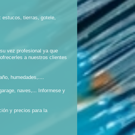
 estucos, tierras, gotele,
su vez profesional ya que
ofrecerles a nuestros clientes
año, humedades,....
 garage, naves,... Informese y
ción y precios para la