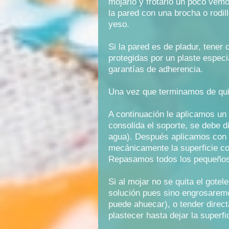
mojarlo y frotarlo un poco vemo
la pared con una brocha o rodil
yeso.
Si la pared es de pladur, tener
protegidas por un plaste especi
garantías de adherencia.
Una vez que terminamos de quita
A continuación le aplicamos un 
consolida el soporte, se debe d
agua). Después aplicamos con e
mecánicamente la superficie c
Repasamos todos los pequeños d
Si al mojar no se quita el gotel
solución pues sino engrosaremo
puede ahuecar), o tender directa
plastecer hasta dejar la superfic