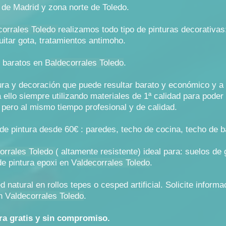
de Madrid y zona norte de Toledo.
corrales Toledo
realizamos todo tipo de pinturas decorativas:
uitar gota, tratamientos antimoho.
 baratos en B
aldecorrales Toledo
.
ra y decoración que puede resultar barato y económico y a 
llo siempre utilizando materiales de 1ª calidad para poder 
 pero al mismo tiempo profesional y de calidad.
e pintura desde 60€ : paredes, techo de cocina, techo de b
orrales Toledo
( altamente resistente) ideal para: suelos de
 de pintura epoxi en V
aldecorrales Toledo
.
natural en rollos tepes o cesped artificial. Solicite informa
n V
aldecorrales Toledo
.
ra gratis y sin compromiso.