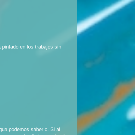
pintado en los trabajos sin
gua podemos saberlo. Si al