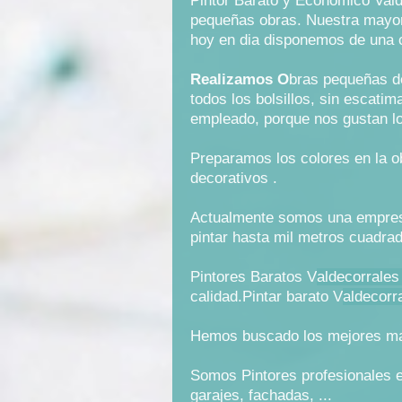
Pintor Barato y Economico Valde
pequeñas obras. Nuestra mayor 
hoy en dia disponemos de una ca
Realizamos O
bras pequeñas de
todos los bolsillos, sin escati
empleado, porque nos gustan lo
Preparamos los colores en la ob
decorativos .
Actualmente somos una empresa
pintar hasta mil metros cuadrad
Pintores Baratos V
aldecorrales
calidad.Pintar barato V
aldecorr
Hemos buscado los mejores mater
Somos Pintores profesionales ec
garajes, fachadas, ...