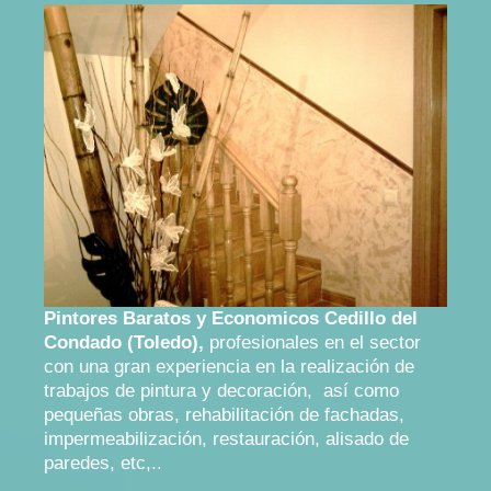
Pintores Baratos y Economicos Cedillo del
Condado (Toledo),
profesionales en el sector
con una gran experiencia en la realización de
trabajos de pintura y decoración, así como
pequeñas obras, rehabilitación de fachadas,
impermeabilización, restauración, alisado de
paredes, etc,..