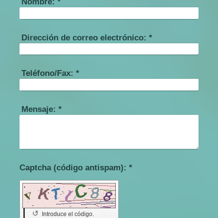
Nombre:
*
Dirección de correo electrónico:
*
Teléfono/Fax:
*
Mensaje:
*
Captcha (código antispam): *
↺
Introduce el código.