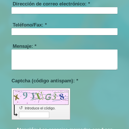
Dirección de correo electrónico:
*
Teléfono/Fax:
*
Mensaje:
*
Captcha (código antispam): *
↺
Introduce el código.