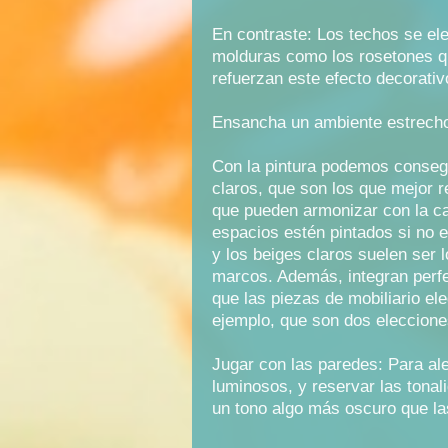
En contraste: Los techos se ele
molduras como los rosetones q
refuerzan este efecto decorativ
Ensancha un ambiente estrech
Con la pintura podemos consegu
claros, que son los que mejor r
que pueden armonizar con la car
espacios estén pintados si no 
y los beiges claros suelen ser
marcos. Además, integran perf
que las piezas de mobiliario e
ejemplo, que son dos eleccione
Jugar con las paredes: Para ale
luminosos, y reservar las tona
un tono algo más oscuro que 