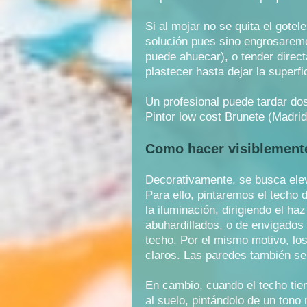
Si al mojar no se quita el gotel
solución pues sino engrosaremo
puede ahuecar), o tender directa
plastecer hasta dejar la superfic
Un profesional puede tardar dos
Pintor low cost Brunete (Madrid
Como hacer visiblemente
Decorativamente, se busca elev
Para ello, pintaremos el techo 
la iluminación, dirigiendo el h
abuhardillados, o de envigados 
techo. Por el mismo motivo, los
claros. Las paredes también se 
En cambio, cuando el techo tien
al suelo, pintándolo de un tono