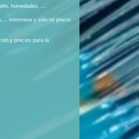
año, humedades, ....
... Informese y solicite precio
ción y precios para la