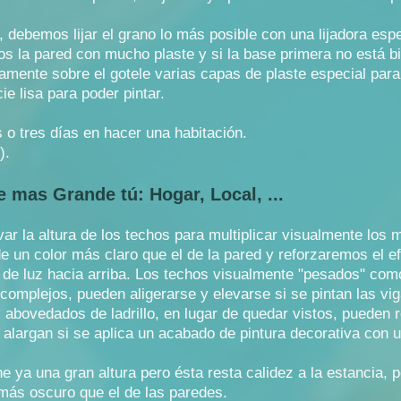
e, debemos lijar el grano lo más posible con una lijadora esp
s la pared con mucho plaste y si la base primera no está b
mente sobre el gotele varias capas de plaste especial para cu
ie lisa para poder pintar.
 o tres días en hacer una habitación.
).
 mas Grande tú: Hogar, Local, ...
ar la altura de los techos para multiplicar visualmente los
de un color más claro que el de la pared y reforzaremos el ef
az de luz hacia arriba. Los techos visualmente "pesados" co
complejos, pueden aligerarse y elevarse si se pintan las vi
 abovedados de ladrillo, en lugar de quedar vistos, pueden 
alargan si se aplica un acabado de pintura decorativa con u
e ya una gran altura pero ésta resta calidez a la estancia
 más oscuro que el de las paredes.