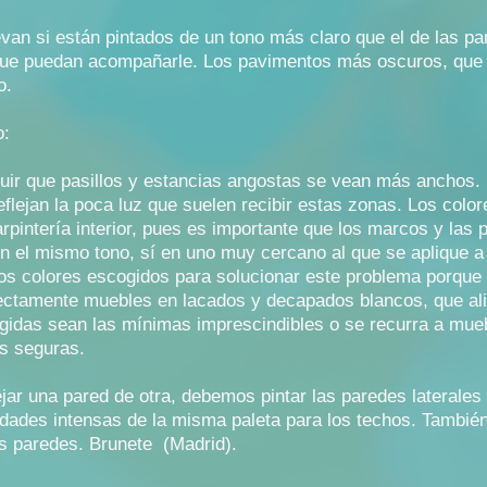
van si están pintados de un tono más claro que el de las par
ue puedan acompañarle. Los pavimentos más oscuros, que c
o.
o:
ir que pasillos y estancias angostas se vean más anchos. 
eflejan la poca luz que suelen recibir estas zonas. Los co
pintería interior, pues es importante que los marcos y las 
en el mismo tono, sí en uno muy cercano al que se aplique a
 los colores escogidos para solucionar este problema porque
ectamente muebles en lacados y decapados blancos, que ali
legidas sean las mínimas imprescindibles o se recurra a mu
s seguras.
jar una pared de otra, debemos pintar las paredes laterales
lidades intensas de la misma paleta para los techos. Tambié
las paredes. Brunete (Madrid).