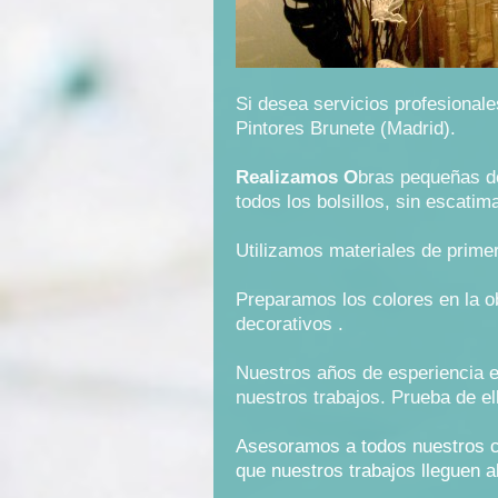
Si desea servicios profesionale
Pintores Brunete (Madrid).
Realizamos O
bras pequeñas de
todos los bolsillos, sin escatim
Utilizamos materiales de prime
Preparamos los colores en la ob
decorativos .
Nuestros años de esperiencia e
nuestros trabajos. Prueba de e
Asesoramos a todos nuestros c
que nuestros trabajos lleguen al