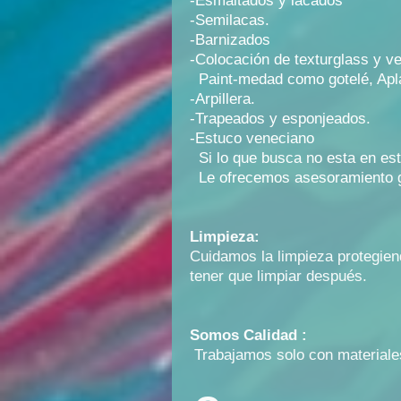
-Esmaltados y lacados
-Semilacas.
-Barnizados
-Colocación de texturglass y ve
Paint-medad como gotelé, Apla
-Arpillera.
-Trapeados y esponjeados.
-Estuco veneciano
Si lo que busca no esta en esta
Le ofrecemos asesoramiento gr
Limpieza:
Cuidamos la limpieza protegien
tener que limpiar después.
Somos Calidad :
Trabajamos solo con material