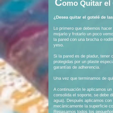
C
omo Quitar el
¿Desea quitar el gotelé de la
Lo primero que debemos hacer e
mojarlo y frotarlo un poco vemo
la pared con una brocha o rodil
yeso.
Si la pared es de pladur, tener
protegidas por un plaste especi
garantías de adherencia.
Una vez que terminamos de quita
A continuación le aplicamos un 
consolida el soporte, se debe d
agua). Después aplicamos con e
mecánicamente la superficie c
Repasamos todos los pequeños d