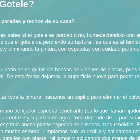
 Gotele?
s paredes y techos de su casa?.
s saber si el gotelé es poroso o no, humedeciéndolo con a
s que el gotele va perdiendo su textura , es que es al temp
lo y eliminando la pintura con espátulas con cuidado para n
 cuidado de no quitar las bandas de uniones de placas, pues
al. De esta forma dejamos la superficie nueva para poder rea
r toda la pintura, pasamos un cepillo para eliminar el polv
mano de fijador especial penetrante (es lo que llaman fijador
iluir entre 3 y 5 partes de agua, todo depende de la poros
spátula ancha plaste especial de alisados tres tendidas. 
on mucho esmero. Limpiamos con un cepillo y aplicamos un
etalles con plaste, relijamos y aplicamos dos manos de pi