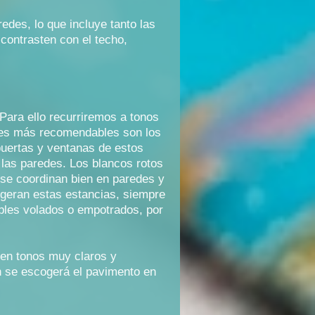
edes, lo que incluye tanto las
ontrasten con el techo,
Para ello recurriremos a tonos
lores más recomendables son los
puertas y ventanas de estos
 las paredes. Los blancos rotos
 se coordinan bien en paredes y
geran estas estancias, siempre
ebles volados o empotrados, por
 en tonos muy claros y
n se escogerá el pavimento en