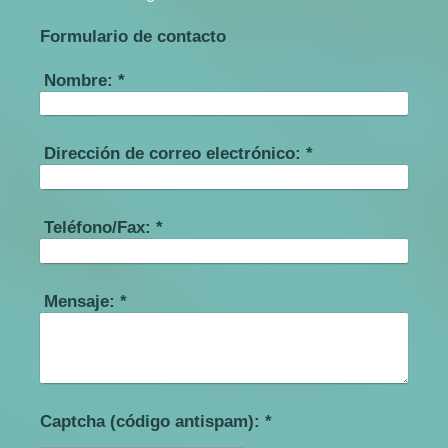
Formulario de contacto
Nombre:
*
Dirección de correo electrónico:
*
Teléfono/Fax:
*
Mensaje:
*
Captcha (código antispam): *